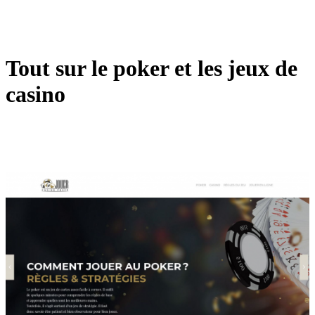
Tout sur le poker et les jeux de
casino